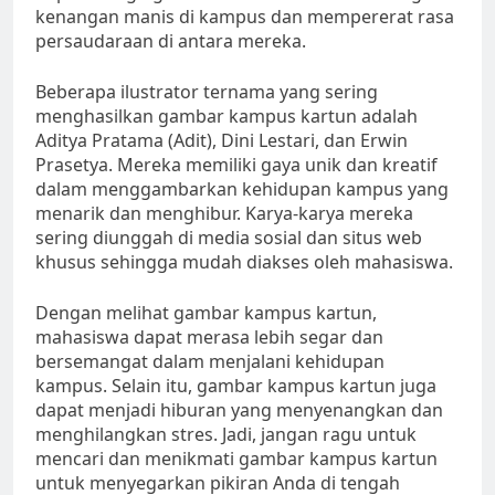
kenangan manis di kampus dan mempererat rasa
persaudaraan di antara mereka.
Beberapa ilustrator ternama yang sering
menghasilkan gambar kampus kartun adalah
Aditya Pratama (Adit), Dini Lestari, dan Erwin
Prasetya. Mereka memiliki gaya unik dan kreatif
dalam menggambarkan kehidupan kampus yang
menarik dan menghibur. Karya-karya mereka
sering diunggah di media sosial dan situs web
khusus sehingga mudah diakses oleh mahasiswa.
Dengan melihat gambar kampus kartun,
mahasiswa dapat merasa lebih segar dan
bersemangat dalam menjalani kehidupan
kampus. Selain itu, gambar kampus kartun juga
dapat menjadi hiburan yang menyenangkan dan
menghilangkan stres. Jadi, jangan ragu untuk
mencari dan menikmati gambar kampus kartun
untuk menyegarkan pikiran Anda di tengah