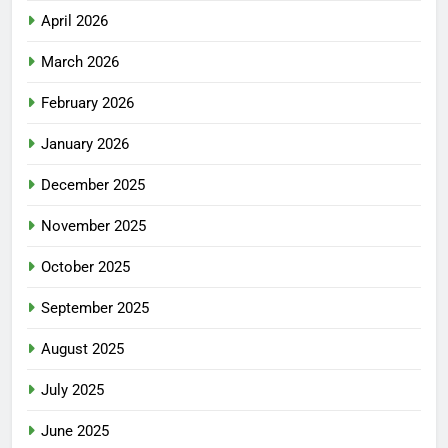
April 2026
March 2026
February 2026
January 2026
December 2025
November 2025
October 2025
September 2025
August 2025
July 2025
June 2025