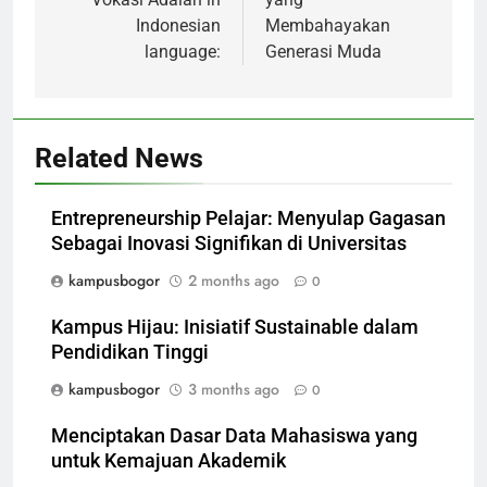
Indonesian
Membahayakan
language:
Generasi Muda
Related News
Entrepreneurship Pelajar: Menyulap Gagasan
Sebagai Inovasi Signifikan di Universitas
kampusbogor
2 months ago
0
Kampus Hijau: Inisiatif Sustainable dalam
Pendidikan Tinggi
kampusbogor
3 months ago
0
Menciptakan Dasar Data Mahasiswa yang
untuk Kemajuan Akademik