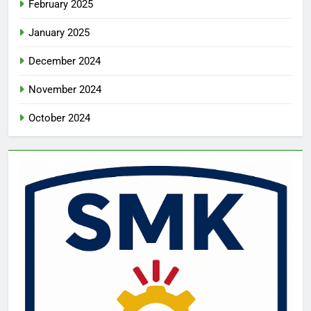
February 2025
January 2025
December 2024
November 2024
October 2024