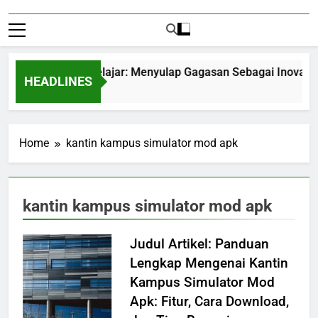
trepreneurship Pelajar: Menyulap Gagasan Sebagai Inovasi Sig
HEADLINES
Months Ago
Home
kantin kampus simulator mod apk
kantin kampus simulator mod apk
Judul Artikel: Panduan
Lengkap Mengenai Kantin
Kampus Simulator Mod
Apk: Fitur, Cara Download,