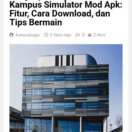
Kampus Simulator Mod Apk:
Fitur, Cara Download, dan
Tips Bermain
0
Kampusbogor
2 Years Ago
2 Mins