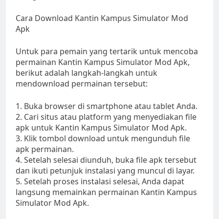
Cara Download Kantin Kampus Simulator Mod
Apk
Untuk para pemain yang tertarik untuk mencoba
permainan Kantin Kampus Simulator Mod Apk,
berikut adalah langkah-langkah untuk
mendownload permainan tersebut:
1. Buka browser di smartphone atau tablet Anda.
2. Cari situs atau platform yang menyediakan file
apk untuk Kantin Kampus Simulator Mod Apk.
3. Klik tombol download untuk mengunduh file
apk permainan.
4. Setelah selesai diunduh, buka file apk tersebut
dan ikuti petunjuk instalasi yang muncul di layar.
5. Setelah proses instalasi selesai, Anda dapat
langsung memainkan permainan Kantin Kampus
Simulator Mod Apk.