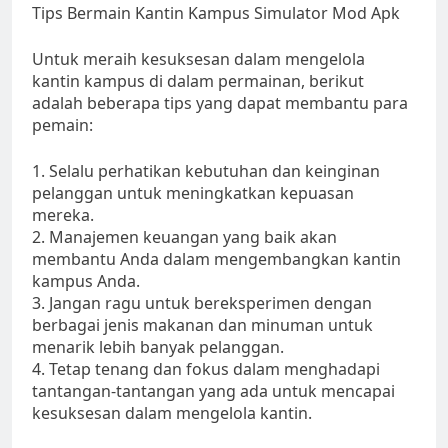
Tips Bermain Kantin Kampus Simulator Mod Apk
Untuk meraih kesuksesan dalam mengelola
kantin kampus di dalam permainan, berikut
adalah beberapa tips yang dapat membantu para
pemain:
1. Selalu perhatikan kebutuhan dan keinginan
pelanggan untuk meningkatkan kepuasan
mereka.
2. Manajemen keuangan yang baik akan
membantu Anda dalam mengembangkan kantin
kampus Anda.
3. Jangan ragu untuk bereksperimen dengan
berbagai jenis makanan dan minuman untuk
menarik lebih banyak pelanggan.
4. Tetap tenang dan fokus dalam menghadapi
tantangan-tantangan yang ada untuk mencapai
kesuksesan dalam mengelola kantin.