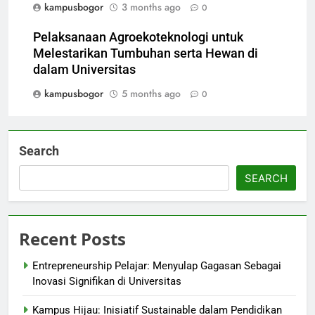
kampusbogor
3 months ago
0
Pelaksanaan Agroekoteknologi untuk
Melestarikan Tumbuhan serta Hewan di
dalam Universitas
kampusbogor
5 months ago
0
Search
SEARCH
Recent Posts
Entrepreneurship Pelajar: Menyulap Gagasan Sebagai
Inovasi Signifikan di Universitas
Kampus Hijau: Inisiatif Sustainable dalam Pendidikan