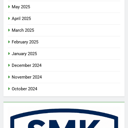
May 2025
April 2025
March 2025
February 2025
January 2025
December 2024
November 2024
October 2024