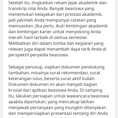
Setelah itu, tingkatkan rekam jejak akademik dan
transkrip nilai Anda. Banyak beasiswa yang
menentukan kelayakan dari prestasi akademik,
jadi yakinlah Anda mempunyai catatan yang
memuaskan. Jika perlu, ikuti bimbingan akademik
dan bimbingan karier untuk menyokong Anda
meraih hasil terbaik di semua semester.
Melibatkan diri dalam lomba dan kegiatan yang
relevan juga dapat menambah daya tarik Anda di
perspektif penyedia beasiswa.
Sebagai penutup, siapkan dokumen pendukung
tambahan, misalnya surat rekomendasi, surat
keterangan lulus, beserta surat aktif kuliah.
Dokumen-dokumen ini akan menjadi bagian
krusial dari aplikasi beasiswa Anda. Di samping
itu, lakukan persiapan untuk wawancara beasiswa
apabila diperlukan, yang mencakup latihan
menjawab pertanyaan yang mungkin ditanyakan
dan mempersiapkan presentasi tentang diri Anda