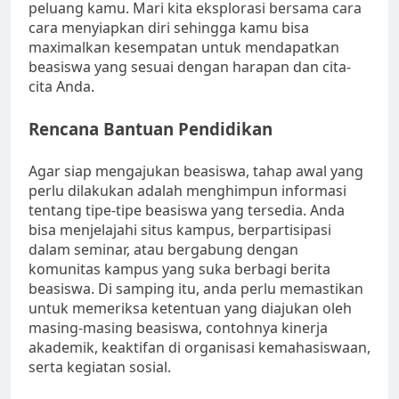
peluang kamu. Mari kita eksplorasi bersama cara
cara menyiapkan diri sehingga kamu bisa
maximalkan kesempatan untuk mendapatkan
beasiswa yang sesuai dengan harapan dan cita-
cita Anda.
Rencana Bantuan Pendidikan
Agar siap mengajukan beasiswa, tahap awal yang
perlu dilakukan adalah menghimpun informasi
tentang tipe-tipe beasiswa yang tersedia. Anda
bisa menjelajahi situs kampus, berpartisipasi
dalam seminar, atau bergabung dengan
komunitas kampus yang suka berbagi berita
beasiswa. Di samping itu, anda perlu memastikan
untuk memeriksa ketentuan yang diajukan oleh
masing-masing beasiswa, contohnya kinerja
akademik, keaktifan di organisasi kemahasiswaan,
serta kegiatan sosial.