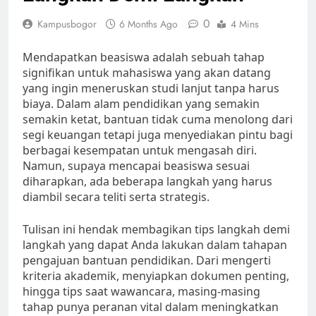
0
Kampusbogor
6 Months Ago
4 Mins
Mendapatkan beasiswa adalah sebuah tahap
signifikan untuk mahasiswa yang akan datang
yang ingin meneruskan studi lanjut tanpa harus
biaya. Dalam alam pendidikan yang semakin
semakin ketat, bantuan tidak cuma menolong dari
segi keuangan tetapi juga menyediakan pintu bagi
berbagai kesempatan untuk mengasah diri.
Namun, supaya mencapai beasiswa sesuai
diharapkan, ada beberapa langkah yang harus
diambil secara teliti serta strategis.
Tulisan ini hendak membagikan tips langkah demi
langkah yang dapat Anda lakukan dalam tahapan
pengajuan bantuan pendidikan. Dari mengerti
kriteria akademik, menyiapkan dokumen penting,
hingga tips saat wawancara, masing-masing
tahap punya peranan vital dalam meningkatkan