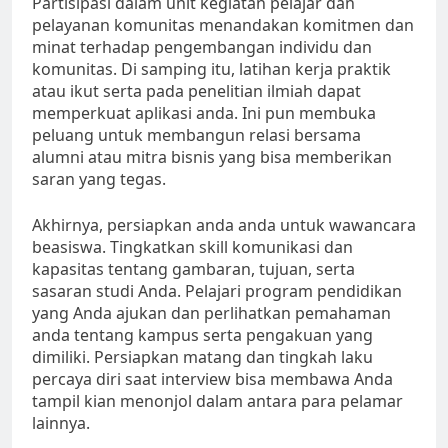
Partisipasi dalam unit kegiatan pelajar dan
pelayanan komunitas menandakan komitmen dan
minat terhadap pengembangan individu dan
komunitas. Di samping itu, latihan kerja praktik
atau ikut serta pada penelitian ilmiah dapat
memperkuat aplikasi anda. Ini pun membuka
peluang untuk membangun relasi bersama
alumni atau mitra bisnis yang bisa memberikan
saran yang tegas.
Akhirnya, persiapkan anda anda untuk wawancara
beasiswa. Tingkatkan skill komunikasi dan
kapasitas tentang gambaran, tujuan, serta
sasaran studi Anda. Pelajari program pendidikan
yang Anda ajukan dan perlihatkan pemahaman
anda tentang kampus serta pengakuan yang
dimiliki. Persiapkan matang dan tingkah laku
percaya diri saat interview bisa membawa Anda
tampil kian menonjol dalam antara para pelamar
lainnya.