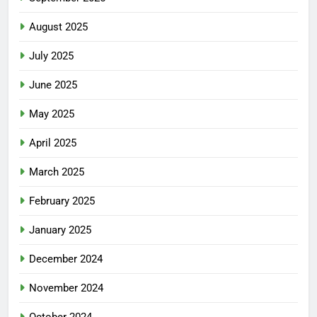
August 2025
July 2025
June 2025
May 2025
April 2025
March 2025
February 2025
January 2025
December 2024
November 2024
October 2024