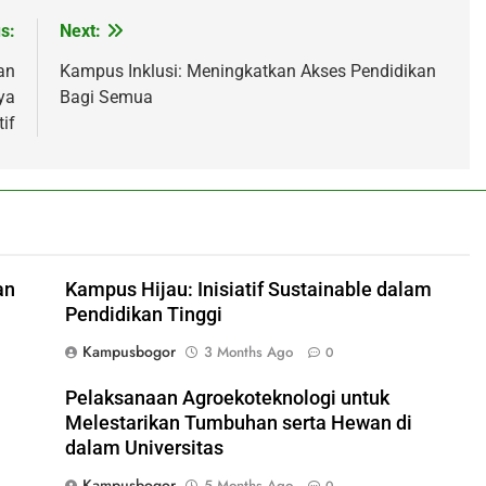
s:
Next:
an
Kampus Inklusi: Meningkatkan Akses Pendidikan
ya
Bagi Semua
if
an
Kampus Hijau: Inisiatif Sustainable dalam
Pendidikan Tinggi
Kampusbogor
3 Months Ago
0
Pelaksanaan Agroekoteknologi untuk
Melestarikan Tumbuhan serta Hewan di
dalam Universitas
Kampusbogor
5 Months Ago