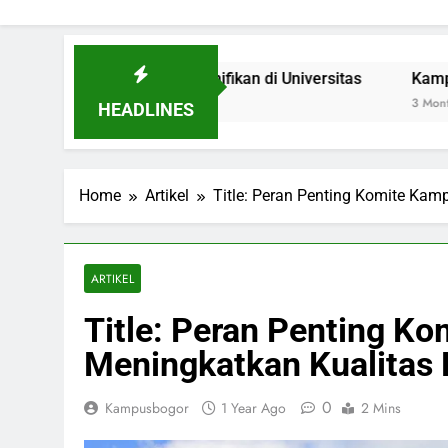
ebagai Inovasi Signifikan di Universitas
Kampus Hijau: 
3 Months Ago
HEADLINES
Home
Artikel
Title: Peran Penting Komite Kam
ARTIKEL
Title: Peran Penting K
Meningkatkan Kualitas 
0
Kampusbogor
1 Year Ago
2 Mins