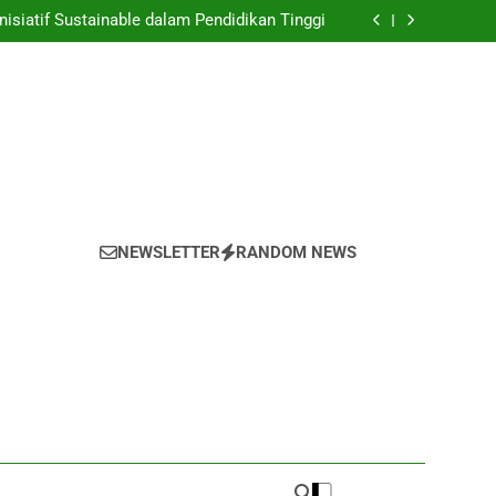
nyulap Gagasan Sebagai Inovasi Signifikan di
Universitas
nisiatif Sustainable dalam Pendidikan Tinggi
 Mahasiswa yang untuk Kemajuan Akademik
 untuk Melestarikan Tumbuhan serta Hewan
di dalam Universitas
nyulap Gagasan Sebagai Inovasi Signifikan di
Universitas
nisiatif Sustainable dalam Pendidikan Tinggi
 Mahasiswa yang untuk Kemajuan Akademik
 untuk Melestarikan Tumbuhan serta Hewan
di dalam Universitas
NEWSLETTER
RANDOM NEWS