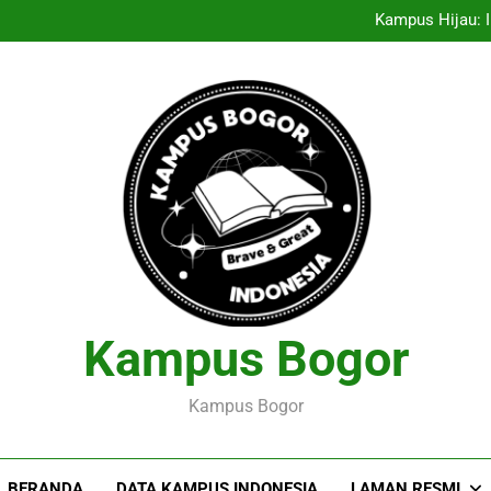
Entrepreneurship Pelajar: Me
Kampus Hijau: I
Menciptakan Dasar Data
Pelaksanaan Agroekoteknologi
Entrepreneurship Pelajar: Me
Kampus Hijau: I
Menciptakan Dasar Data
Pelaksanaan Agroekoteknologi
Kampus Bogor
Kampus Bogor
BERANDA
DATA KAMPUS INDONESIA
LAMAN RESMI