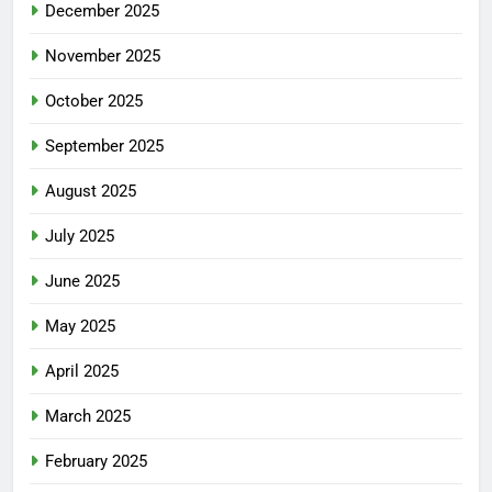
December 2025
November 2025
October 2025
September 2025
August 2025
July 2025
June 2025
May 2025
April 2025
March 2025
February 2025