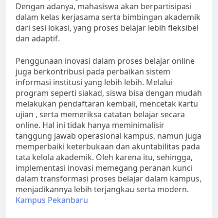
Dengan adanya, mahasiswa akan berpartisipasi
dalam kelas kerjasama serta bimbingan akademik
dari sesi lokasi, yang proses belajar lebih fleksibel
dan adaptif.
Penggunaan inovasi dalam proses belajar online
juga berkontribusi pada perbaikan sistem
informasi institusi yang lebih lebih. Melalui
program seperti siakad, siswa bisa dengan mudah
melakukan pendaftaran kembali, mencetak kartu
ujian , serta memeriksa catatan belajar secara
online. Hal ini tidak hanya meminimalisir
tanggung jawab operasional kampus, namun juga
memperbaiki keterbukaan dan akuntabilitas pada
tata kelola akademik. Oleh karena itu, sehingga,
implementasi inovasi memegang peranan kunci
dalam transformasi proses belajar dalam kampus,
menjadikannya lebih terjangkau serta modern.
Kampus Pekanbaru