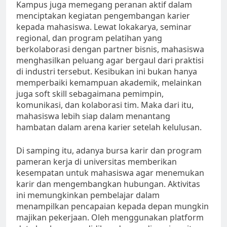
Kampus juga memegang peranan aktif dalam
menciptakan kegiatan pengembangan karier
kepada mahasiswa. Lewat lokakarya, seminar
regional, dan program pelatihan yang
berkolaborasi dengan partner bisnis, mahasiswa
menghasilkan peluang agar bergaul dari praktisi
di industri tersebut. Kesibukan ini bukan hanya
memperbaiki kemampuan akademik, melainkan
juga soft skill sebagaimana pemimpin,
komunikasi, dan kolaborasi tim. Maka dari itu,
mahasiswa lebih siap dalam menantang
hambatan dalam arena karier setelah kelulusan.
Di samping itu, adanya bursa karir dan program
pameran kerja di universitas memberikan
kesempatan untuk mahasiswa agar menemukan
karir dan mengembangkan hubungan. Aktivitas
ini memungkinkan pembelajar dalam
menampilkan pencapaian kepada depan mungkin
majikan pekerjaan. Oleh menggunakan platform