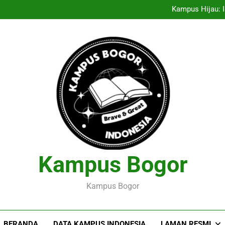
Entrepreneurship Pelajar: Me
Kampus Hijau: I
Menciptakan Dasar Data
Pelaksanaan Agroekoteknologi
Entrepreneurship Pelajar: Me
Kampus Hijau: I
Menciptakan Dasar Data
Pelaksanaan Agroekoteknologi
Kampus Bogor
Kampus Bogor
BERANDA
DATA KAMPUS INDONESIA
LAMAN RESMI