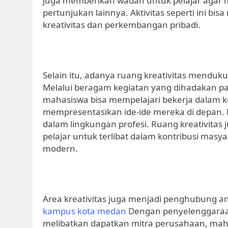
juga memberikan wadah untuk pelajar agar me
pertunjukan lainnya. Aktivitas seperti ini
kreativitas dan perkembangan pribadi.
Selain itu, adanya ruang kreativitas men
Melalui beragam kegiatan yang dihadakan pad
mahasiswa bisa mempelajari bekerja dalam ke
mempresentasikan ide-ide mereka di depan. 
dalam lingkungan profesi. Ruang kreativita
pelajar untuk terlibat dalam kontribusi mas
modern.
Area kreativitas juga menjadi penghubung an
kampus kota medan
Dengan penyelenggaraan
melibatkan dapatkan mitra perusahaan, ma