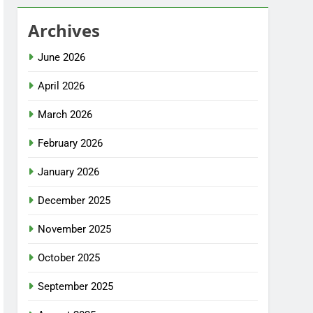
Archives
June 2026
April 2026
March 2026
February 2026
January 2026
December 2025
November 2025
October 2025
September 2025