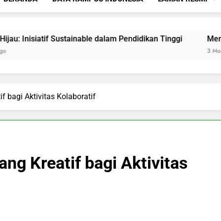
f Sustainable dalam Pendidikan Tinggi
Menciptakan Das
3 Months Ago
 bagi Aktivitas Kolaboratif
ng Kreatif bagi Aktivitas