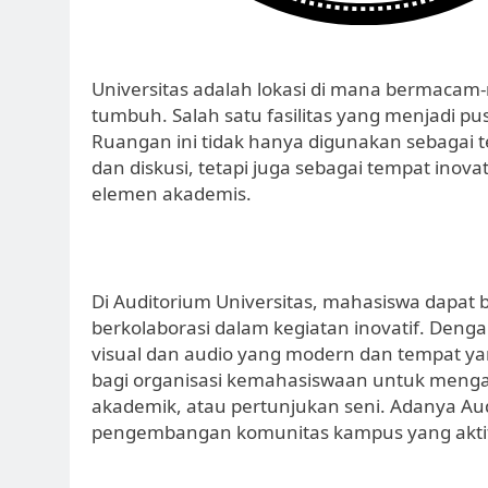
Universitas adalah lokasi di mana bermaca
tumbuh. Salah satu fasilitas yang menjadi pu
Ruangan ini tidak hanya digunakan sebagai 
dan diskusi, tetapi juga sebagai tempat inovat
elemen akademis.
Di Auditorium Universitas, mahasiswa dapat b
berkolaborasi dalam kegiatan inovatif. Deng
visual dan audio yang modern dan tempat ya
bagi organisasi kemahasiswaan untuk menga
akademik, atau pertunjukan seni. Adanya Audi
pengembangan komunitas kampus yang aktif 