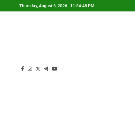
Skip
Thursday, August 6, 2026
11:54:49 PM
to
content