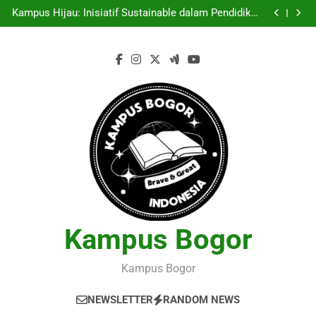
Entrepreneurship Pelajar: Menyulap Gagasan Sebagai
Skip
Inovasi Signifikan di Universitas
Kampus Hijau: Inisiatif Sustainable dalam Pendidikan
to
Tinggi
Menciptakan Dasar Data Mahasiswa yang untuk
Kemajuan Akademik
Pelaksanaan Agroekoteknologi untuk Melestarikan
content
Tumbuhan serta Hewan di dalam Universitas
Entrepreneurship Pelajar: Menyulap Gagasan Sebagai
Inovasi Signifikan di Universitas
Kampus Hijau: Inisiatif Sustainable dalam Pendidikan
Tinggi
Menciptakan Dasar Data Mahasiswa yang untuk
Kemajuan Akademik
Pelaksanaan Agroekoteknologi untuk Melestarikan
Tumbuhan serta Hewan di dalam Universitas
Kampus Bogor
Kampus Bogor
NEWSLETTER
RANDOM NEWS