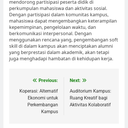
mendorong partisipasi peserta didik di
perkumpulan mahasiswa dan aktivitas sosial.
Dengan partisipasi dalam komunitas kampus,
mahasiswa dapat mengembangkan keterampilan
kepemimpinan, pengelolaan waktu, dan
berkomunikasi interpersonal. Dengan
menggunakan rencana yang, pengembangan soft
skill di dalam kampus akan menciptakan alumni
yang berprestasi dalam akademik, akan tetapi
juga menghadapi hambatan di kehidupan kerja.
Post
Previous:
Next:
navigation
Koperasi: Alternatif
Auditorium Kampus:
Ekonomi untuk
Ruang Kreatif bagi
Perkembangan
Aktivitas Kolaboratif
Kampus