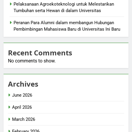
Pelaksanaan Agroekoteknologi untuk Melestarikan
Tumbuhan serta Hewan di dalam Universitas
Peranan Para Alumni dalam membangun Hubungan
Pembimbingan Mahasiswa Baru di Universitas Ini Baru
Recent Comments
No comments to show.
Archives
June 2026
April 2026
March 2026
February 2026