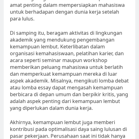
amat penting dalam mempersiapkan mahasiswa
untuk berhadapan dengan dunia kerja setelah
para lulus.
Di samping itu, beragam aktivitas di lingkungan
akademik yang mendukung pengembangan
kemampuan lembut. Keterlibatan dalam
organisasi kemahasiswaan, pelatihan karier, dan
acara seperti seminar maupun workshop
memberikan peluang mahasiswa untuk berlatih
dan memperkuat kemampuan mereka di luar
aspek akademik. Misalnya, mengikuti lomba debat
atau lomba essay dapat mengasah kemampuan
berbicara di depan umum dan berpikir kritis, yang
adalah aspek penting dari kemampuan lembut
yang diperlukan dalam dunia kerja.
Akhirnya, kemampuan lembut juga memberi
kontribusi pada optimalisasi daya saing lulusan di
pasar pekerjaan. Perusahaan saat ini tidak hanya