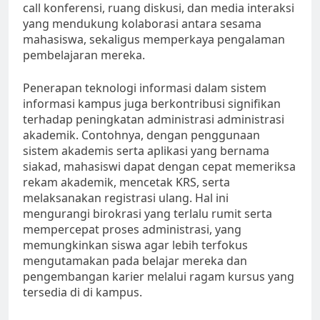
call konferensi, ruang diskusi, dan media interaksi
yang mendukung kolaborasi antara sesama
mahasiswa, sekaligus memperkaya pengalaman
pembelajaran mereka.
Penerapan teknologi informasi dalam sistem
informasi kampus juga berkontribusi signifikan
terhadap peningkatan administrasi administrasi
akademik. Contohnya, dengan penggunaan
sistem akademis serta aplikasi yang bernama
siakad, mahasiswi dapat dengan cepat memeriksa
rekam akademik, mencetak KRS, serta
melaksanakan registrasi ulang. Hal ini
mengurangi birokrasi yang terlalu rumit serta
mempercepat proses administrasi, yang
memungkinkan siswa agar lebih terfokus
mengutamakan pada belajar mereka dan
pengembangan karier melalui ragam kursus yang
tersedia di di kampus.