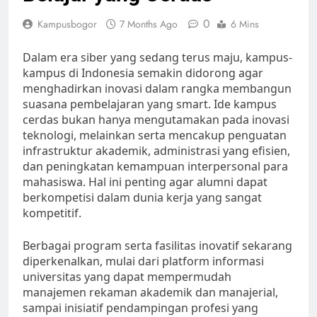
0
Kampusbogor
7 Months Ago
6 Mins
Dalam era siber yang sedang terus maju, kampus-
kampus di Indonesia semakin didorong agar
menghadirkan inovasi dalam rangka membangun
suasana pembelajaran yang smart. Ide kampus
cerdas bukan hanya mengutamakan pada inovasi
teknologi, melainkan serta mencakup penguatan
infrastruktur akademik, administrasi yang efisien,
dan peningkatan kemampuan interpersonal para
mahasiswa. Hal ini penting agar alumni dapat
berkompetisi dalam dunia kerja yang sangat
kompetitif.
Berbagai program serta fasilitas inovatif sekarang
diperkenalkan, mulai dari platform informasi
universitas yang dapat mempermudah
manajemen rekaman akademik dan manajerial,
sampai inisiatif pendampingan profesi yang