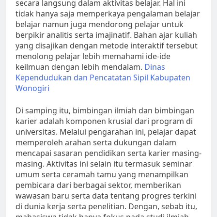
secara langsung dalam aktivitas belajar. Hal ini
tidak hanya saja memperkaya pengalaman belajar
belajar namun juga mendorong pelajar untuk
berpikir analitis serta imajinatif. Bahan ajar kuliah
yang disajikan dengan metode interaktif tersebut
menolong pelajar lebih memahami ide-ide
keilmuan dengan lebih mendalam.
Dinas
Kependudukan dan Pencatatan Sipil Kabupaten
Wonogiri
Di samping itu, bimbingan ilmiah dan bimbingan
karier adalah komponen krusial dari program di
universitas. Melalui pengarahan ini, pelajar dapat
memperoleh arahan serta dukungan dalam
mencapai sasaran pendidikan serta karier masing-
masing. Aktivitas ini selain itu termasuk seminar
umum serta ceramah tamu yang menampilkan
pembicara dari berbagai sektor, memberikan
wawasan baru serta data tentang progres terkini
di dunia kerja serta penelitian. Dengan, sebab itu,
mahasiswa tidak hanya fokus pada studi ilmiah