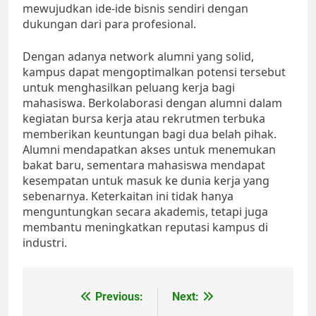
mewujudkan ide-ide bisnis sendiri dengan
dukungan dari para profesional.
Dengan adanya network alumni yang solid,
kampus dapat mengoptimalkan potensi tersebut
untuk menghasilkan peluang kerja bagi
mahasiswa. Berkolaborasi dengan alumni dalam
kegiatan bursa kerja atau rekrutmen terbuka
memberikan keuntungan bagi dua belah pihak.
Alumni mendapatkan akses untuk menemukan
bakat baru, sementara mahasiswa mendapat
kesempatan untuk masuk ke dunia kerja yang
sebenarnya. Keterkaitan ini tidak hanya
menguntungkan secara akademis, tetapi juga
membantu meningkatkan reputasi kampus di
industri.
Post
Previous:
Next: