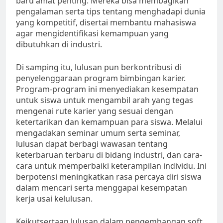
baru amat penting. Mereka bisa membagikan
pengalaman serta tips tentang menghadapi dunia
yang kompetitif, disertai membantu mahasiswa
agar mengidentifikasi kemampuan yang
dibutuhkan di industri.
Di samping itu, lulusan pun berkontribusi di
penyelenggaraan program bimbingan karier.
Program-program ini menyediakan kesempatan
untuk siswa untuk mengambil arah yang tegas
mengenai rute karier yang sesuai dengan
ketertarikan dan kemampuan para siswa. Melalui
mengadakan seminar umum serta seminar,
lulusan dapat berbagi wawasan tentang
keterbaruan terbaru di bidang industri, dan cara-
cara untuk memperbaiki keterampilan individu. Ini
berpotensi meningkatkan rasa percaya diri siswa
dalam mencari serta menggapai kesempatan
kerja usai kelulusan.
Keikutsertaan lulusan dalam pengembangan soft