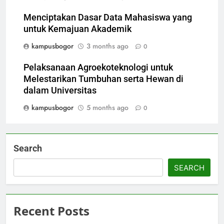
Menciptakan Dasar Data Mahasiswa yang
untuk Kemajuan Akademik
kampusbogor
3 months ago
0
Pelaksanaan Agroekoteknologi untuk
Melestarikan Tumbuhan serta Hewan di
dalam Universitas
kampusbogor
5 months ago
0
Search
SEARCH
Recent Posts