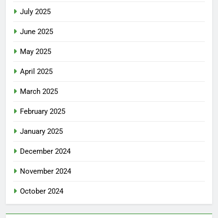
July 2025
June 2025
May 2025
April 2025
March 2025
February 2025
January 2025
December 2024
November 2024
October 2024