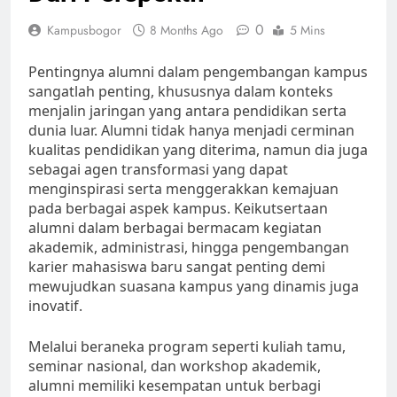
0
Kampusbogor
8 Months Ago
5 Mins
Pentingnya alumni dalam pengembangan kampus
sangatlah penting, khususnya dalam konteks
menjalin jaringan yang antara pendidikan serta
dunia luar. Alumni tidak hanya menjadi cerminan
kualitas pendidikan yang diterima, namun dia juga
sebagai agen transformasi yang dapat
menginspirasi serta menggerakkan kemajuan
pada berbagai aspek kampus. Keikutsertaan
alumni dalam berbagai bermacam kegiatan
akademik, administrasi, hingga pengembangan
karier mahasiswa baru sangat penting demi
mewujudkan suasana kampus yang dinamis juga
inovatif.
Melalui beraneka program seperti kuliah tamu,
seminar nasional, dan workshop akademik,
alumni memiliki kesempatan untuk berbagi