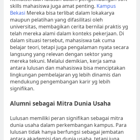
skills mahasiswa juga amat penting.
Kampus
Bekasi
Mereka bisa terlibat dalam lokakarya
maupun pelatihan yang difasilitasi oleh
universitas, membagikan cerita bernilai praktis yg
telah mereka alami dalam konteks pekerjaan. Di
dalam situasi tersebut, mahasiswa tak cuma
belajar teori, tetapi juga pengalaman nyata secara
langsung yang relevan dengan sektor yang
mereka tekuni. Melalui demikian, kerja sama
antara lulusan dan mahasiswa bisa menciptakan
lingkungan pembelajaran yg lebih dinamis dan
mendukung pengembangan karir yg lebih
signifikan.
Alumni sebagai Mitra Dunia Usaha
Lulusan memiliki peran signifikan sebagai mitra
dunia usaha dalam perkembangan kampus. Para
lulusan tidak hanya berfungsi sebagai jembatan
antara akademisi dan dunia usaha, tetapi juga