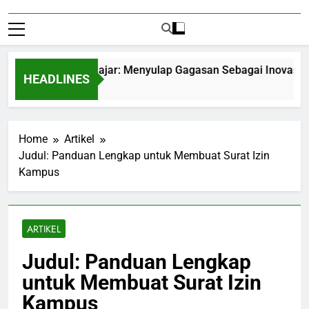
repreneurship Pelajar: Menyulap Gagasan Sebagai Inovasi Signi
HEADLINES
nths Ago
Home
Artikel
Judul: Panduan Lengkap untuk Membuat Surat Izin
Kampus
ARTIKEL
Judul: Panduan Lengkap
untuk Membuat Surat Izin
Kampus