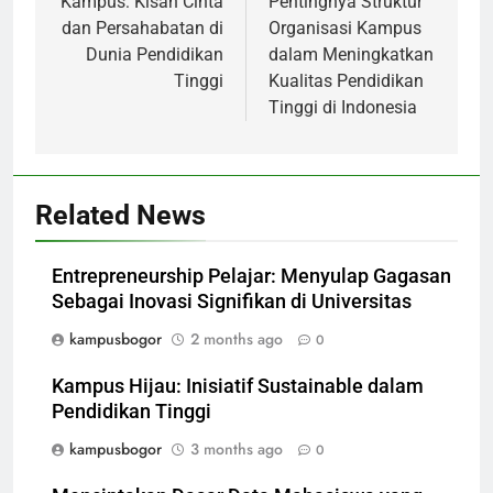
Kampus: Kisah Cinta
Pentingnya Struktur
dan Persahabatan di
Organisasi Kampus
Dunia Pendidikan
dalam Meningkatkan
Tinggi
Kualitas Pendidikan
Tinggi di Indonesia
Related News
Entrepreneurship Pelajar: Menyulap Gagasan
Sebagai Inovasi Signifikan di Universitas
kampusbogor
2 months ago
0
Kampus Hijau: Inisiatif Sustainable dalam
Pendidikan Tinggi
kampusbogor
3 months ago
0