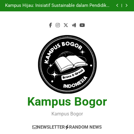
Entrepreneurship Pelajar: Menyulap Gagasan Sebagai
Skip
Inovasi Signifikan di Universitas
Kampus Hijau: Inisiatif Sustainable dalam Pendidikan
to
Tinggi
Menciptakan Dasar Data Mahasiswa yang untuk
Kemajuan Akademik
Pelaksanaan Agroekoteknologi untuk Melestarikan
content
Tumbuhan serta Hewan di dalam Universitas
Entrepreneurship Pelajar: Menyulap Gagasan Sebagai
Inovasi Signifikan di Universitas
Kampus Hijau: Inisiatif Sustainable dalam Pendidikan
Tinggi
Menciptakan Dasar Data Mahasiswa yang untuk
Kemajuan Akademik
Pelaksanaan Agroekoteknologi untuk Melestarikan
Tumbuhan serta Hewan di dalam Universitas
Kampus Bogor
Kampus Bogor
NEWSLETTER
RANDOM NEWS