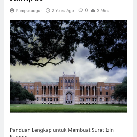
0
Kampusbogor
2 Years Ago
2 Mins
Panduan Lengkap untuk Membuat Surat Izin
Kampus