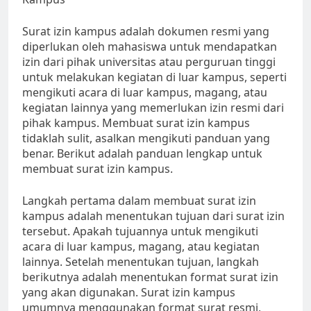
Surat izin kampus adalah dokumen resmi yang
diperlukan oleh mahasiswa untuk mendapatkan
izin dari pihak universitas atau perguruan tinggi
untuk melakukan kegiatan di luar kampus, seperti
mengikuti acara di luar kampus, magang, atau
kegiatan lainnya yang memerlukan izin resmi dari
pihak kampus. Membuat surat izin kampus
tidaklah sulit, asalkan mengikuti panduan yang
benar. Berikut adalah panduan lengkap untuk
membuat surat izin kampus.
Langkah pertama dalam membuat surat izin
kampus adalah menentukan tujuan dari surat izin
tersebut. Apakah tujuannya untuk mengikuti
acara di luar kampus, magang, atau kegiatan
lainnya. Setelah menentukan tujuan, langkah
berikutnya adalah menentukan format surat izin
yang akan digunakan. Surat izin kampus
umumnya menggunakan format surat resmi,