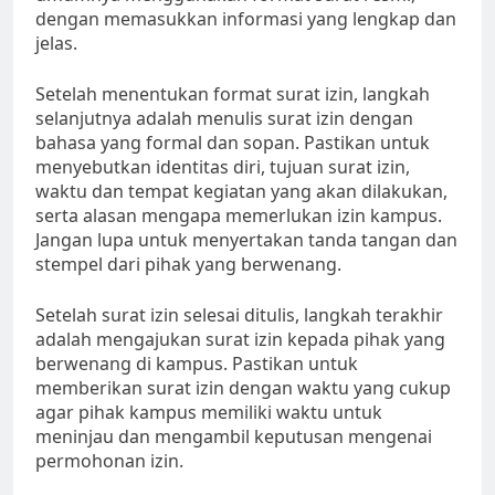
dengan memasukkan informasi yang lengkap dan
jelas.
Setelah menentukan format surat izin, langkah
selanjutnya adalah menulis surat izin dengan
bahasa yang formal dan sopan. Pastikan untuk
menyebutkan identitas diri, tujuan surat izin,
waktu dan tempat kegiatan yang akan dilakukan,
serta alasan mengapa memerlukan izin kampus.
Jangan lupa untuk menyertakan tanda tangan dan
stempel dari pihak yang berwenang.
Setelah surat izin selesai ditulis, langkah terakhir
adalah mengajukan surat izin kepada pihak yang
berwenang di kampus. Pastikan untuk
memberikan surat izin dengan waktu yang cukup
agar pihak kampus memiliki waktu untuk
meninjau dan mengambil keputusan mengenai
permohonan izin.