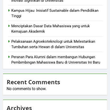
Inovasi Signifikan di Universitas
Kampus Hijau: Inisiatif Sustainable dalam Pendidikan
Tinggi
Menciptakan Dasar Data Mahasiswa yang untuk
Kemajuan Akademik
Pelaksanaan Agroekoteknologi untuk Melestarikan
Tumbuhan serta Hewan di dalam Universitas
Peranan Para Alumni dalam membangun Hubungan
Pembimbingan Mahasiswa Baru di Universitas Ini Baru
Recent Comments
No comments to show.
Archives