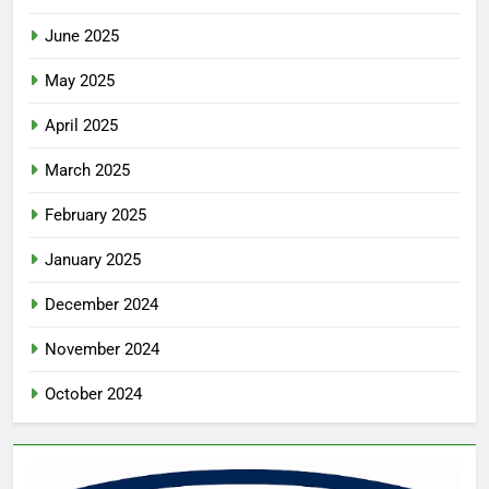
June 2025
May 2025
April 2025
March 2025
February 2025
January 2025
December 2024
November 2024
October 2024