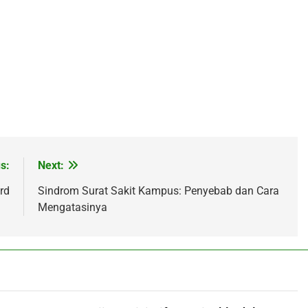
s:
Next:
rd
Sindrom Surat Sakit Kampus: Penyebab dan Cara
Mengatasinya