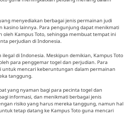
 yang menyediakan berbagai jenis permainan judi
an kasino lainnya. Para pengunjung dapat menikmati
an oleh Kampus Toto, sehingga membuat tempat ini
nta perjudian di Indonesia.
 ilegal di Indonesia. Meskipun demikian, Kampus Toto
oleh para penggemar togel dan perjudian. Para
ini untuk mencari keberuntungan dalam permainan
reka tanggung.
at yang nyaman bagi para pecinta togel dan
agi informasi, dan menikmati berbagai jenis
engan risiko yang harus mereka tanggung, namun hal
 untuk tetap datang ke Kampus Toto guna mencari