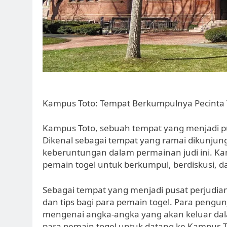
Kampus Toto: Tempat Berkumpulnya Pecinta T
Kampus Toto, sebuah tempat yang menjadi pus
Dikenal sebagai tempat yang ramai dikunjung
keberuntungan dalam permainan judi ini. K
pemain togel untuk berkumpul, berdiskusi, da
Sebagai tempat yang menjadi pusat perjudia
dan tips bagi para pemain togel. Para pengun
mengenai angka-angka yang akan keluar dalam
para pemain togel untuk datang ke Kampus