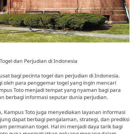
ogel dan Perjudian di Indonesia
at bagi pecinta togel dan perjudian di Indonesia.
i oleh para penggemar togel yang ingin mencari
ampus Toto menjadi tempat yang nyaman bagi para
n berbagi informasi seputar dunia perjudian.
n, Kampus Toto juga menyediakan layanan informasi
jung dapat berbagi pengalaman, strategi, dan prediksi
 permainan togel. Hal ini menjadi daya tarik bagi
 Toto guna meningkatkan peluang menang dalam