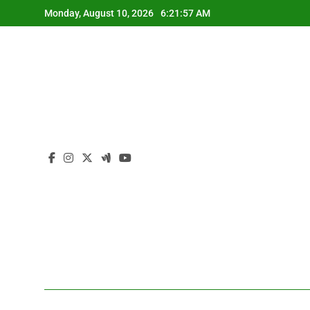
Skip
Monday, August 10, 2026
6:21:58 AM
to
content