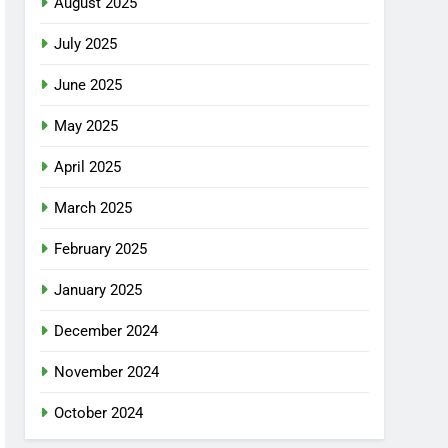
August 2025
July 2025
June 2025
May 2025
April 2025
March 2025
February 2025
January 2025
December 2024
November 2024
October 2024