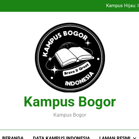
Entrepreneurship Pelajar: Me
Kampus Hijau: I
Menciptakan Dasar Data
Pelaksanaan Agroekoteknologi
Entrepreneurship Pelajar: Me
Kampus Hijau: I
Menciptakan Dasar Data
Pelaksanaan Agroekoteknologi
Kampus Bogor
Kampus Bogor
BERANDA
DATA KAMPUS INDONESIA
LAMAN RESMI