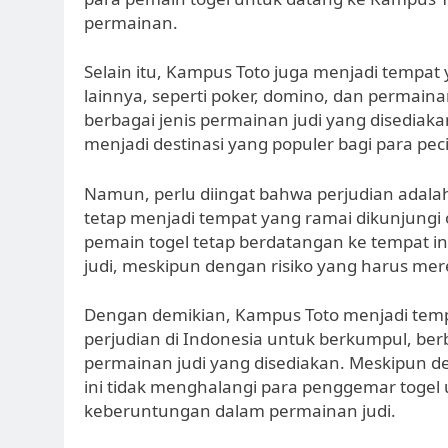
permainan.
Selain itu, Kampus Toto juga menjadi tempat
lainnya, seperti poker, domino, dan permain
berbagai jenis permainan judi yang disediak
menjadi destinasi yang populer bagi para peci
Namun, perlu diingat bahwa perjudian adalah
tetap menjadi tempat yang ramai dikunjungi 
pemain togel tetap berdatangan ke tempat 
judi, meskipun dengan risiko yang harus me
Dengan demikian, Kampus Toto menjadi temp
perjudian di Indonesia untuk berkumpul, berb
permainan judi yang disediakan. Meskipun d
ini tidak menghalangi para penggemar togel
keberuntungan dalam permainan judi.