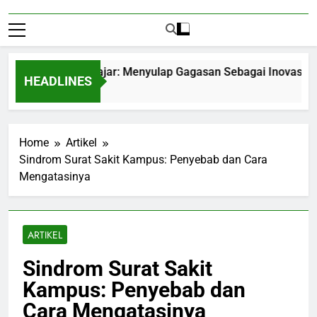
epreneurship Pelajar: Menyulap Gagasan Sebagai Inovasi Signif
HEADLINES
ths Ago
Home
Artikel
Sindrom Surat Sakit Kampus: Penyebab dan Cara
Mengatasinya
ARTIKEL
Sindrom Surat Sakit
Kampus: Penyebab dan
Cara Mengatasinya