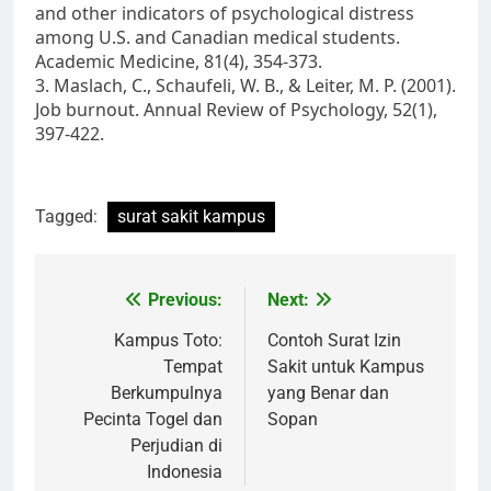
and other indicators of psychological distress
among U.S. and Canadian medical students.
Academic Medicine, 81(4), 354-373.
3. Maslach, C., Schaufeli, W. B., & Leiter, M. P. (2001).
Job burnout. Annual Review of Psychology, 52(1),
397-422.
Tagged:
surat sakit kampus
Post
Previous:
Next:
navigation
Kampus Toto:
Contoh Surat Izin
Tempat
Sakit untuk Kampus
Berkumpulnya
yang Benar dan
Pecinta Togel dan
Sopan
Perjudian di
Indonesia