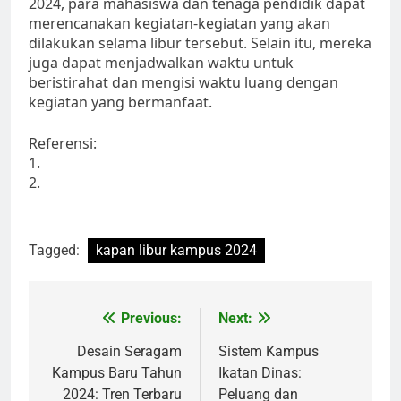
2024, para mahasiswa dan tenaga pendidik dapat
merencanakan kegiatan-kegiatan yang akan
dilakukan selama libur tersebut. Selain itu, mereka
juga dapat menjadwalkan waktu untuk
beristirahat dan mengisi waktu luang dengan
kegiatan yang bermanfaat.
Referensi:
1.
2.
Tagged:
kapan libur kampus 2024
Post
Previous:
Next:
navigation
Desain Seragam
Sistem Kampus
Kampus Baru Tahun
Ikatan Dinas:
2024: Tren Terbaru
Peluang dan