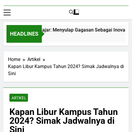
repreneurship Pelajar: Menyulap Gagasan Sebagai Inovasi Sign
HEADLINES
onths Ago
Home
Artikel
Kapan Libur Kampus Tahun 2024? Simak Jadwalnya di
Sini
ARTIKEL
Kapan Libur Kampus Tahun
2024? Simak Jadwalnya di
Sini