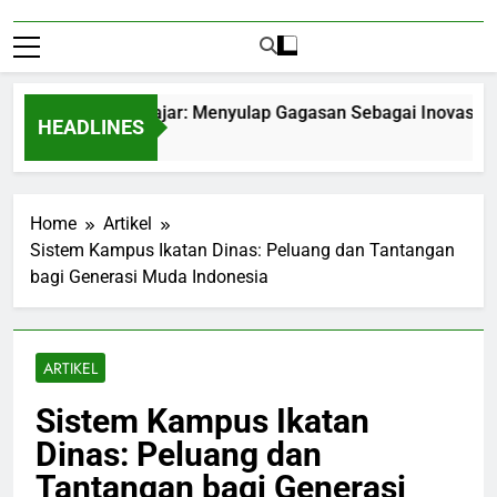
epreneurship Pelajar: Menyulap Gagasan Sebagai Inovasi Signif
HEADLINES
ths Ago
Home
Artikel
Sistem Kampus Ikatan Dinas: Peluang dan Tantangan
bagi Generasi Muda Indonesia
ARTIKEL
Sistem Kampus Ikatan
Dinas: Peluang dan
Tantangan bagi Generasi