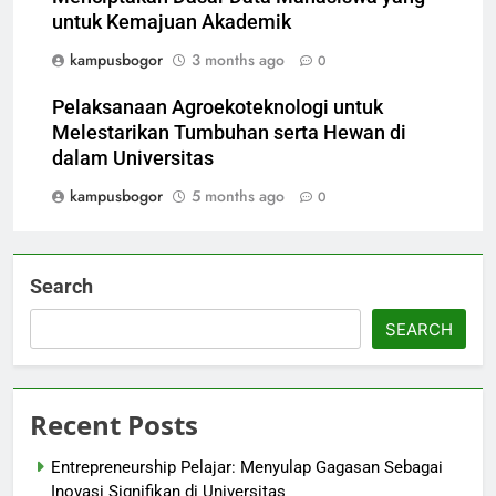
untuk Kemajuan Akademik
kampusbogor
3 months ago
0
Pelaksanaan Agroekoteknologi untuk
Melestarikan Tumbuhan serta Hewan di
dalam Universitas
kampusbogor
5 months ago
0
Search
SEARCH
Recent Posts
Entrepreneurship Pelajar: Menyulap Gagasan Sebagai
Inovasi Signifikan di Universitas