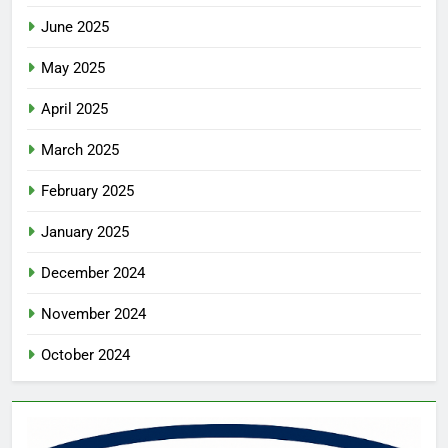
June 2025
May 2025
April 2025
March 2025
February 2025
January 2025
December 2024
November 2024
October 2024