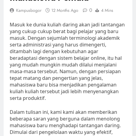
0
Kampusbogor
12 Months Ago
4 Mins
Masuk ke dunia kuliah daring akan jadi tantangan
yang cukup cukup berat bagi pelajar yang baru
masuk. Dengan sejumlah terminologi akademik
serta administrasi yang harus dimengerti,
ditambah lagi dengan kebutuhan agar
beradaptasi dengan sistem belajar online, itu hal
yang mudah mungkin mudah dilalui menjalani
masa-masa tersebut. Namun, dengan persiapan
tepat matang dan pengertian yang jelas,
mahasiswa baru bisa menjadikan pengalaman
kuliah kuliah tersebut jadi lebih menyenangkan
serta produktif.
Dalam tulisan ini, kami kami akan memberikan
beberapa saran yang berguna dalam menolong
mahasiswa baru menghadapi tantangan daring.
Dimulai dari pengelolaan waktu yang efektif,