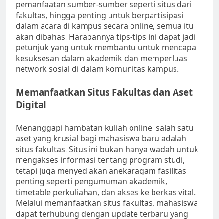
pemanfaatan sumber-sumber seperti situs dari
fakultas, hingga penting untuk berpartisipasi
dalam acara di kampus secara online, semua itu
akan dibahas. Harapannya tips-tips ini dapat jadi
petunjuk yang untuk membantu untuk mencapai
kesuksesan dalam akademik dan memperluas
network sosial di dalam komunitas kampus.
Memanfaatkan Situs Fakultas dan Aset
Digital
Menanggapi hambatan kuliah online, salah satu
aset yang krusial bagi mahasiswa baru adalah
situs fakultas. Situs ini bukan hanya wadah untuk
mengakses informasi tentang program studi,
tetapi juga menyediakan anekaragam fasilitas
penting seperti pengumuman akademik,
timetable perkuliahan, dan akses ke berkas vital.
Melalui memanfaatkan situs fakultas, mahasiswa
dapat terhubung dengan update terbaru yang