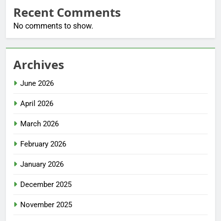
Recent Comments
No comments to show.
Archives
June 2026
April 2026
March 2026
February 2026
January 2026
December 2025
November 2025