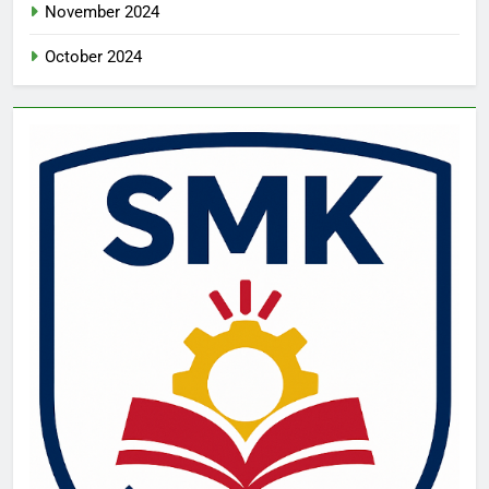
November 2024
October 2024