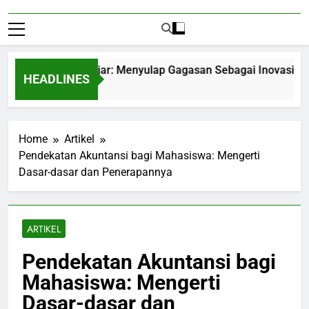
preneurship Pelajar: Menyulap Gagasan Sebagai Inovasi Signifi
HEADLINES
hs Ago
Home
Artikel
Pendekatan Akuntansi bagi Mahasiswa: Mengerti
Dasar-dasar dan Penerapannya
ARTIKEL
Pendekatan Akuntansi bagi
Mahasiswa: Mengerti
Dasar-dasar dan