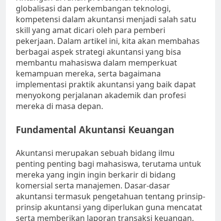
globalisasi dan perkembangan teknologi,
kompetensi dalam akuntansi menjadi salah satu
skill yang amat dicari oleh para pemberi
pekerjaan. Dalam artikel ini, kita akan membahas
berbagai aspek strategi akuntansi yang bisa
membantu mahasiswa dalam memperkuat
kemampuan mereka, serta bagaimana
implementasi praktik akuntansi yang baik dapat
menyokong perjalanan akademik dan profesi
mereka di masa depan.
Fundamental Akuntansi Keuangan
Akuntansi merupakan sebuah bidang ilmu
penting penting bagi mahasiswa, terutama untuk
mereka yang ingin ingin berkarir di bidang
komersial serta manajemen. Dasar-dasar
akuntansi termasuk pengetahuan tentang prinsip-
prinsip akuntansi yang diperlukan guna mencatat
serta memberikan laporan transaksi keuangan.