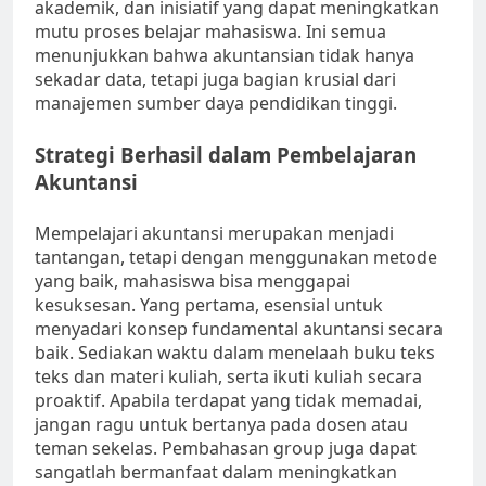
akademik, dan inisiatif yang dapat meningkatkan
mutu proses belajar mahasiswa. Ini semua
menunjukkan bahwa akuntansian tidak hanya
sekadar data, tetapi juga bagian krusial dari
manajemen sumber daya pendidikan tinggi.
Strategi Berhasil dalam Pembelajaran
Akuntansi
Mempelajari akuntansi merupakan menjadi
tantangan, tetapi dengan menggunakan metode
yang baik, mahasiswa bisa menggapai
kesuksesan. Yang pertama, esensial untuk
menyadari konsep fundamental akuntansi secara
baik. Sediakan waktu dalam menelaah buku teks
teks dan materi kuliah, serta ikuti kuliah secara
proaktif. Apabila terdapat yang tidak memadai,
jangan ragu untuk bertanya pada dosen atau
teman sekelas. Pembahasan group juga dapat
sangatlah bermanfaat dalam meningkatkan