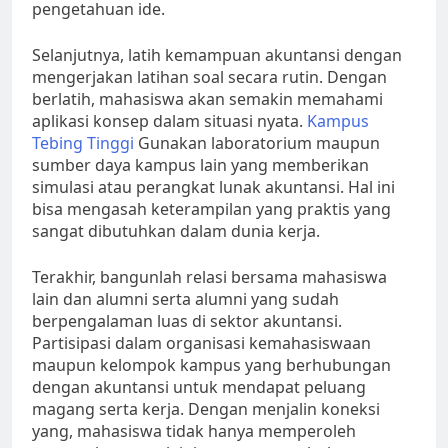
pengetahuan ide.
Selanjutnya, latih kemampuan akuntansi dengan
mengerjakan latihan soal secara rutin. Dengan
berlatih, mahasiswa akan semakin memahami
aplikasi konsep dalam situasi nyata.
Kampus
Tebing Tinggi
Gunakan laboratorium maupun
sumber daya kampus lain yang memberikan
simulasi atau perangkat lunak akuntansi. Hal ini
bisa mengasah keterampilan yang praktis yang
sangat dibutuhkan dalam dunia kerja.
Terakhir, bangunlah relasi bersama mahasiswa
lain dan alumni serta alumni yang sudah
berpengalaman luas di sektor akuntansi.
Partisipasi dalam organisasi kemahasiswaan
maupun kelompok kampus yang berhubungan
dengan akuntansi untuk mendapat peluang
magang serta kerja. Dengan menjalin koneksi
yang, mahasiswa tidak hanya memperoleh