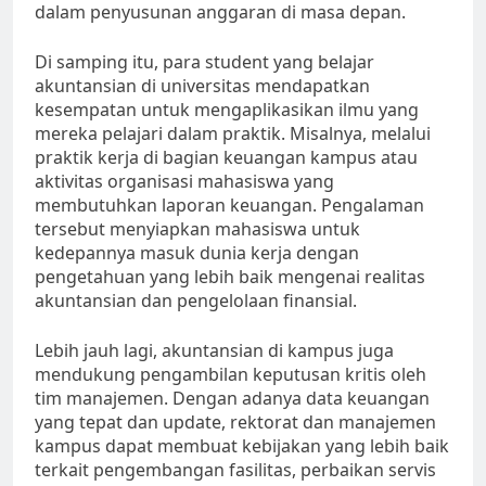
dalam penyusunan anggaran di masa depan.
Di samping itu, para student yang belajar
akuntansian di universitas mendapatkan
kesempatan untuk mengaplikasikan ilmu yang
mereka pelajari dalam praktik. Misalnya, melalui
praktik kerja di bagian keuangan kampus atau
aktivitas organisasi mahasiswa yang
membutuhkan laporan keuangan. Pengalaman
tersebut menyiapkan mahasiswa untuk
kedepannya masuk dunia kerja dengan
pengetahuan yang lebih baik mengenai realitas
akuntansian dan pengelolaan finansial.
Lebih jauh lagi, akuntansian di kampus juga
mendukung pengambilan keputusan kritis oleh
tim manajemen. Dengan adanya data keuangan
yang tepat dan update, rektorat dan manajemen
kampus dapat membuat kebijakan yang lebih baik
terkait pengembangan fasilitas, perbaikan servis